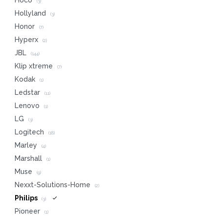
Hoco
(3)
Hollyland
(3)
Honor
(7)
Hyperx
(2)
JBL
(144)
Klip xtreme
(7)
Kodak
(1)
Ledstar
(11)
Lenovo
(1)
LG
(3)
Logitech
(18)
Marley
(4)
Marshall
(1)
Muse
(9)
Nexxt-Solutions-Home
(2)
Philips
(3)
Pioneer
(1)