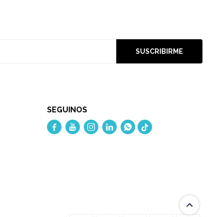
SUSCRIBIRME
SEGUINOS




