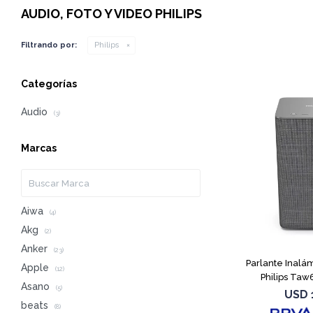
AUDIO, FOTO Y VIDEO PHILIPS
Filtrando por:
Philips
Categorías
Audio
(3)
Marcas
Aiwa
(4)
Akg
(2)
Anker
(23)
Parlante Inalá
Apple
(12)
Philips Ta
Asano
(5)
USD
beats
(8)