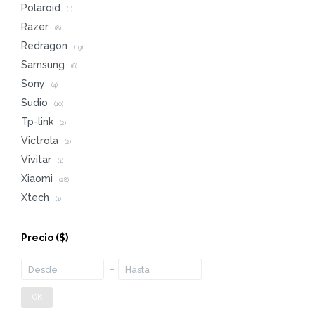
Polaroid
(1)
Razer
(8)
Redragon
(19)
Samsung
(6)
Sony
(4)
Sudio
(10)
Tp-link
(2)
Victrola
(2)
Vivitar
(1)
Xiaomi
(28)
Xtech
(1)
Precio
($)
OK