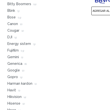
Bitty Boomers
(11)
Blink
(3)
Bose
(13)
Canon
(2)
Cougar
(2)
DJI
(5)
Energy sistem
(3)
Fujifilm
(13)
Gemini
(1)
Generica
(8)
Google
(2)
Gopro
(5)
Harman kardon
(1)
Havit
(1)
Hikvision
(4)
Hisense
(2)