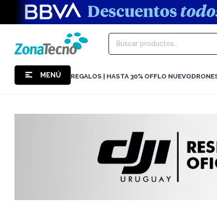
MENÚ
REGALOS | HASTA 30% OFF
LO NUEVO
DRONE