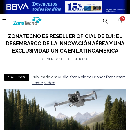
0

ZONATECNO ES RESELLER OFICIAL DE DJI: EL
DESEMBARCO DE LA INNOVACIÓN AÉREA Y UNA
EXCLUSIVIDAD ÚNICA EN LATINOAMÉRICA
VER TODAS LAS ENTRADAS
Publicado en:
Audio, foto y video
Drones
foto
Smart
06
abr
2026
Home
Video