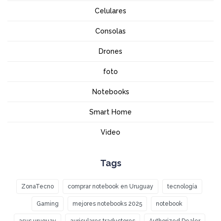
Celulares
Consolas
Drones
foto
Notebooks
Smart Home
Video
Tags
ZonaTecno
comprar notebook en Uruguay
tecnología
Gaming
mejores notebooks 2025
notebook
asus uruguay
auriculares traductores
Authorized Dealer