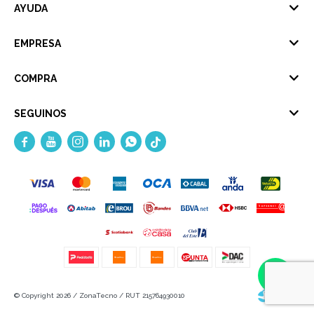
AYUDA
EMPRESA
COMPRA
SEGUINOS





© Copyright 2026 / ZonaTecno / RUT 215764930010