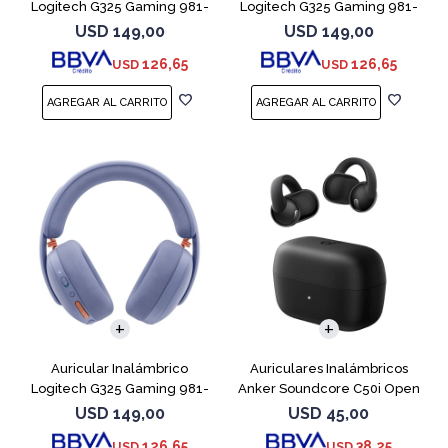
Logitech G325 Gaming 981-
Logitech G325 Gaming 981-
001523 Black
001530 White
USD
149,00
USD
149,00
126,65
126,65
USD
USD
Auricular Inalámbrico
Auriculares Inalámbricos
Logitech G325 Gaming 981-
Anker Soundcore C50i Open
001537 Lilac
Ear Black
USD
149,00
USD
45,00
126,65
38,25
USD
USD