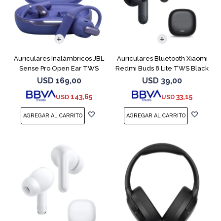
Auriculares Inalámbricos JBL
Auriculares Bluetooth Xiaomi
Sense Pro Open Ear TWS
Redmi Buds 8 Lite TWS Black
Azul
USD
169,00
USD
39,00
143,65
33,15
USD
USD