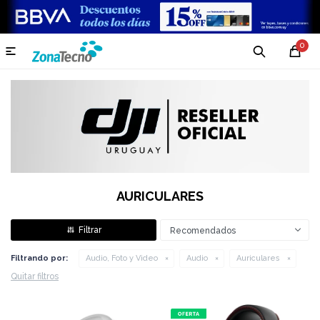
0

AURICULARES
Recomendados
Filtrando por:
Audio, Foto y Video
Audio
Auriculares
Quitar filtros