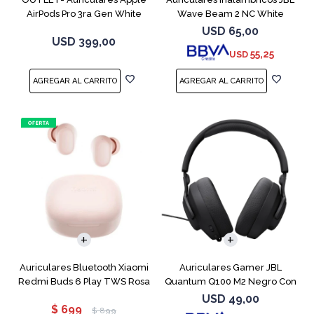
AirPods Pro 3ra Gen White
Wave Beam 2 NC White
MFHP4LL
USD
65,00
USD
399,00
55,25
USD
Auriculares Bluetooth Xiaomi
Auriculares Gamer JBL
Redmi Buds 6 Play TWS Rosa
Quantum Q100 M2 Negro Con
Micrófono
USD
49,00
$
699
$
899