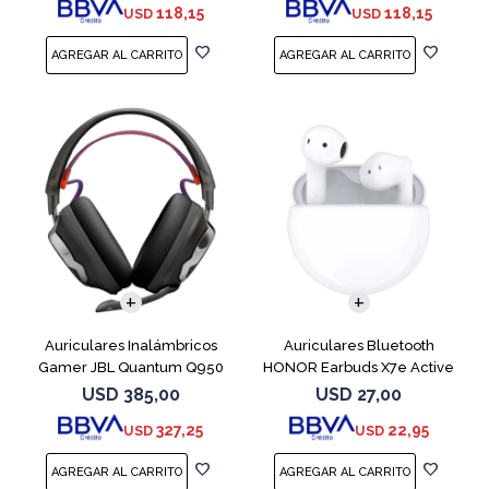
118,15
118,15
USD
USD
Auriculares Inalámbricos
Auriculares Bluetooth
Gamer JBL Quantum Q950
HONOR Earbuds X7e Active
Negro
TWS White
USD
385,00
USD
27,00
327,25
22,95
USD
USD