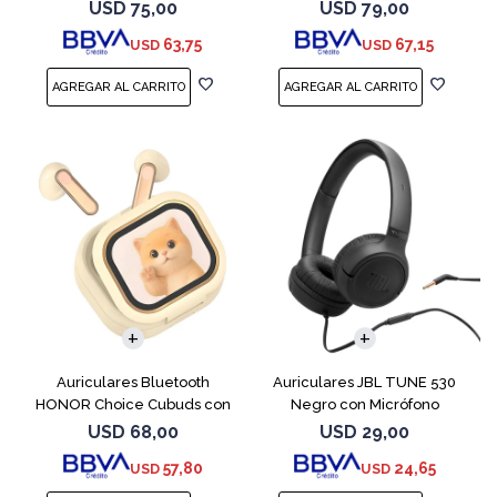
Negro
USD
75,00
USD
79,00
63,75
67,15
USD
USD
Auriculares Bluetooth
Auriculares JBL TUNE 530
HONOR Choice Cubuds con
Negro con Micrófono
Pantalla Beige
USD
68,00
USD
29,00
57,80
24,65
USD
USD