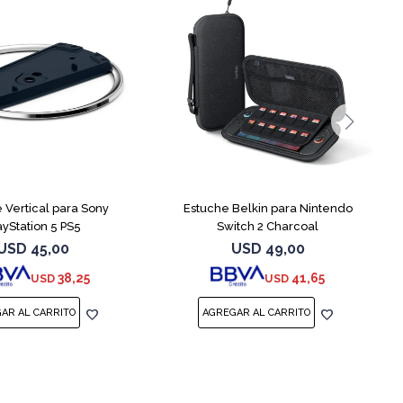
 Vertical para Sony
Estuche Belkin para Nintendo
ayStation 5 PS5
Switch 2 Charcoal
USD
45,00
USD
49,00
38,25
41,65
USD
USD