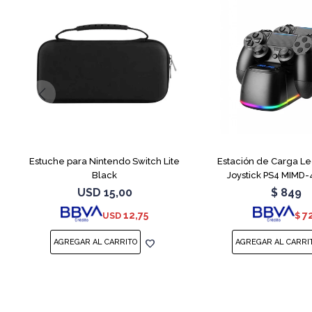
Estuche para Nintendo Switch Lite
Estación de Carga Le
Black
Joystick PS4 MIMD
USD
15,00
$
849
12,75
7
USD
$