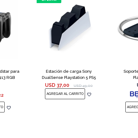
dstar para
Estación de carga Sony
Soporte
-413 RGB
DualSense Playstation 5 PS5
Pl
USD
37,00
USD
49,00
22