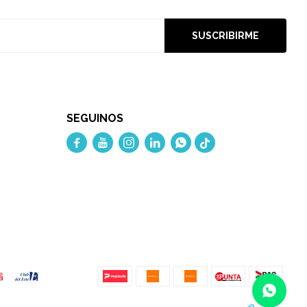
SUSCRIBIRME
SEGUINOS




