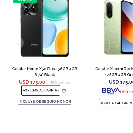
COMPARAR
Celular Honor X5c Plus 256GB 4GB
Celular Xiaomi Red
6.74" Black
128GB 4GB Gr
USD
175,00
USD
175,0
USD
209,00
1
USD
INCLUYE OBSEQUIO HONOR