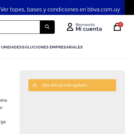
0
 UNIDADES
SOLUCIONES EMPRESARIALES
Este artículo está agotado.
bina
Su
rga