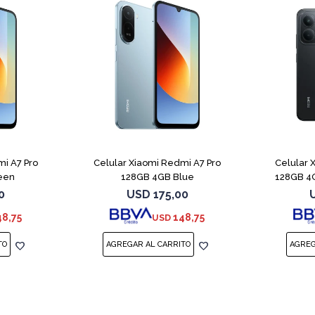
COMPARAR
COMPARAR
mi A7 Pro
Celular Xiaomi Redmi A7 Pro
Celular 
een
128GB 4GB Blue
128GB 4G
0
USD
175,00
48,75
148,75
USD