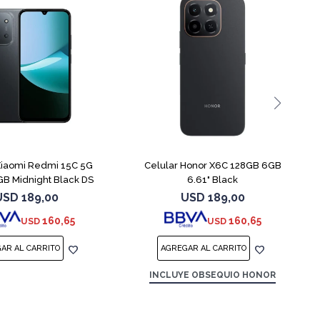
COMPARAR
COMPARAR
Xiaomi Redmi 15C 5G
Celular Honor X6C 128GB 6GB
B Midnight Black DS
6.61" Black
USD
189,00
USD
189,00
160,65
160,65
USD
USD
INCLUYE OBSEQUIO HONOR