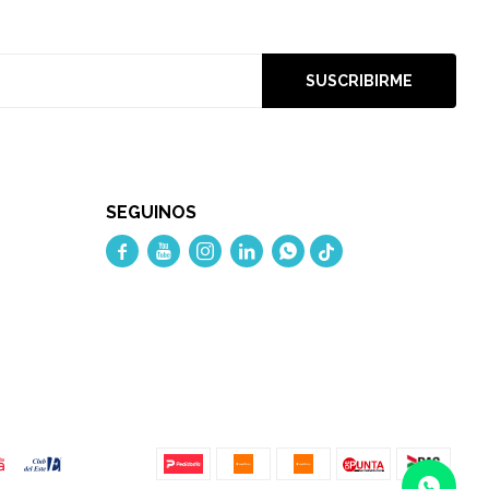
SUSCRIBIRME
SEGUINOS




