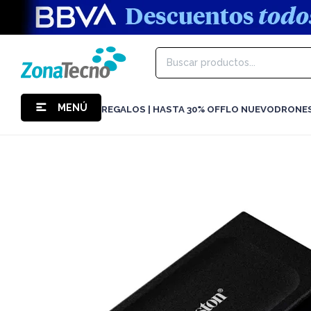
MENÚ
REGALOS | HASTA 30% OFF
LO NUEVO
DRONE