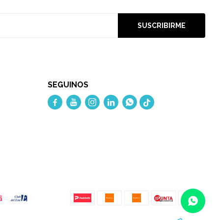
SUSCRIBIRME
SEGUINOS




