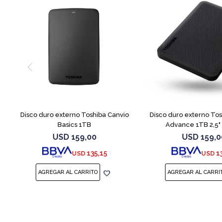
Disco duro externo Toshiba Canvio
Disco duro externo Tos
Basics 1TB
Advance 1TB 2,5"
USD
159,00
USD
159,0
135,15
1
USD
USD