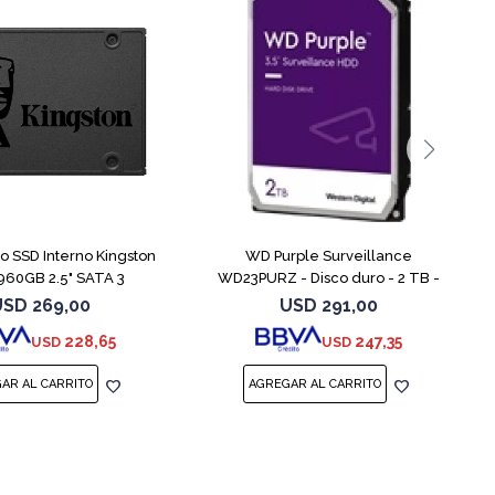
do SSD Interno Kingston
WD Purple Surveillance
960GB 2.5" SATA 3
WD23PURZ - Disco duro - 2 TB -
interno - 3.5" - SATA 6Gb/s - búfer:
USD
269,00
USD
291,00
64 MB
228,65
247,35
USD
USD