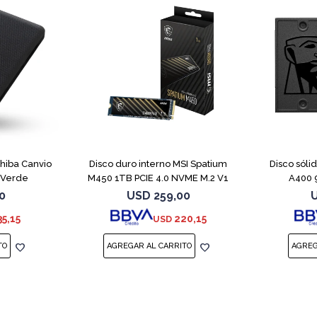
hiba Canvio
Disco duro interno MSI Spatium
Disco sóli
 Verde
M450 1TB PCIE 4.0 NVME M.2 V1
A400 
0
USD
259,00
35,15
220,15
USD