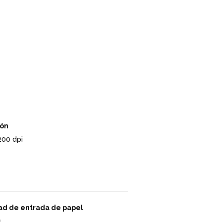
ión
200 dpi
ad de entrada de papel
s