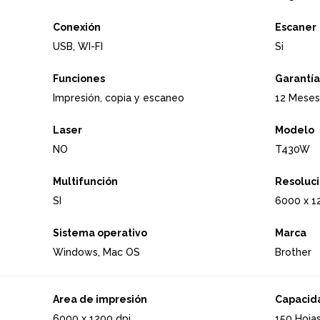
Conexión
Escaner
USB, WI-FI
Si
Funciones
Garantía
Impresión, copia y escaneo
12 Meses
Laser
Modelo
NO
T430W
Multifunción
Resoluc
SI
6000 x 1
Sistema operativo
Marca
Windows, Mac OS
Brother
Area de impresión
Capacid
6000 x 1200 dpi
150 Hoja