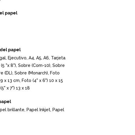
el papel
del papel
gal, Ejecutivo, A4, A5, A6, Tarjeta
 (5 "x 8"), Sobre (Com-10), Sobre
re (DL), Sobre (Monarch), Foto
) 9 x 13 cm, Foto (4" x 6") 10 x 15
5" x 7") 13 x 18
papel
pel brillante, Papel Inkjet, Papel