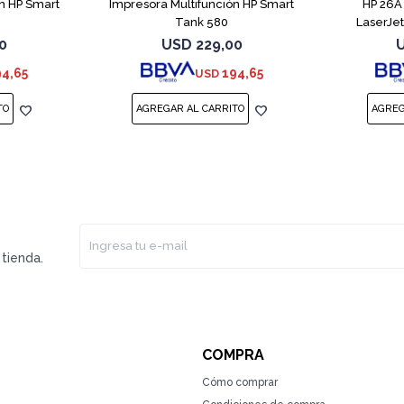
n HP Smart
Impresora Multifunción HP Smart
HP 26A 
Tank 580
LaserJet
(CF226A) - 
0
USD
229,00
94,65
194,65
USD
tienda.
COMPRA
Cómo comprar