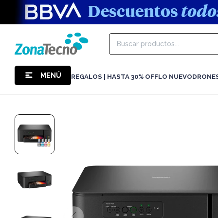
MENÚ
REGALOS | HASTA 30% OFF
LO NUEVO
DRONE