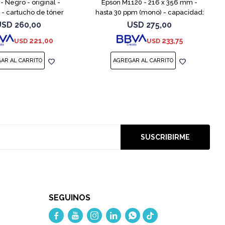
- Negro - original -
Epson M1120 - 216 x 356 mm -
 - cartucho de tóner
hasta 30 ppm (mono) - capacidad:
para LaserJet Pro M402,
150 sheets
USD
260,00
USD
275,00
MFP M426
221,00
233,75
USD
USD
SUSCRIBIRME
SEGUINOS




