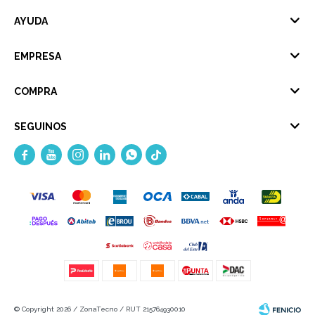
AYUDA
EMPRESA
COMPRA
SEGUINOS





© Copyright 2026 / ZonaTecno / RUT 215764930010