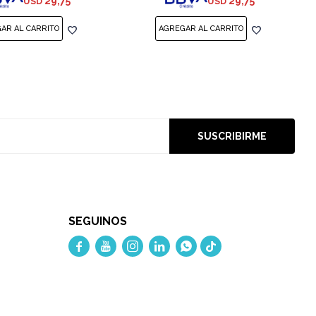
29,75
29,75
USD
USD
SUSCRIBIRME
SEGUINOS




