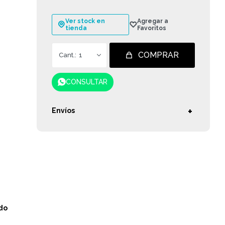
Ver stock en
tienda
COMPRAR
1
CONSULTAR
Envíos
do