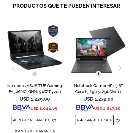
PRODUCTOS QUE TE PUEDEN INTERESAR
COMPARAR
COMPARAR
Notebook ASUS TUF Gaming
Notebook Gamer HP 15,6''
FA506NC-GHN194W Ryzen
Core I5 8gb 512gb Win11
7 7445HS 3050
Rtx3050
USD
1.229,00
USD
1.232,00
1.044,65
1.047,20
USD
USD
2 AÑOS DE GARANTÍA