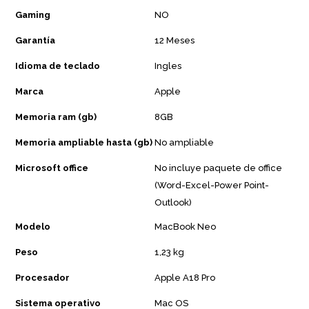
Gaming
NO
Garantía
12 Meses
Idioma de teclado
Ingles
Marca
Apple
Memoria ram (gb)
8GB
Memoria ampliable hasta (gb)
No ampliable
Microsoft office
No incluye paquete de office
(Word-Excel-Power Point-
Outlook)
Modelo
MacBook Neo
Peso
1,23 kg
Procesador
Apple A18 Pro
Sistema operativo
Mac OS