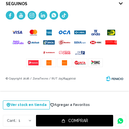
SEGUINOS





© Copyright 2026 / ZonaTecno / RUT 215764930010
Ver stock en tienda
Fenicio
1
COMPRAR