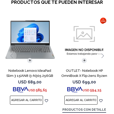
PRODUCTOS QUE TE PUEDEN INTERESAR
COMPARAR
COMPARAR
Notebook Lenovo IdeaPad
OUTLET- Notebook HP
Slim 3 15IAN8 i3-N305 256GB
OmniBook X Flip 2en1 Ryzen
8GB 15.6
5 512GB 8GB
USD
689,00
USD
699,00
585,65
594,15
USD
USD
PRODUCTOS CON DETALLE