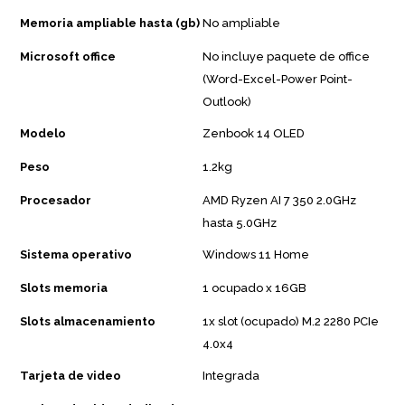
Memoria ampliable hasta (gb)
No ampliable
Microsoft office
No incluye paquete de office
(Word-Excel-Power Point-
Outlook)
Modelo
Zenbook 14 OLED
Peso
1.2kg
Procesador
AMD Ryzen AI 7 350 2.0GHz
hasta 5.0GHz
Sistema operativo
Windows 11 Home
Slots memoria
1 ocupado x 16GB
Slots almacenamiento
1x slot (ocupado) M.2 2280 PCIe
4.0x4
Tarjeta de video
Integrada