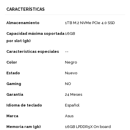
CARACTERÍSTICAS
Almacenamiento
1TB M.2 NVMe PCIe 4.0 SSD
Capacidad máxima soportada
16GB
por slot (gb)
Características especiales
--
Color
Negro
Estado
Nuevo
Gaming
NO
Garantía
24 Meses
Idioma de teclado
Español
Marca
Asus
Memoria ram (gb)
16GB LPDDR5X On board