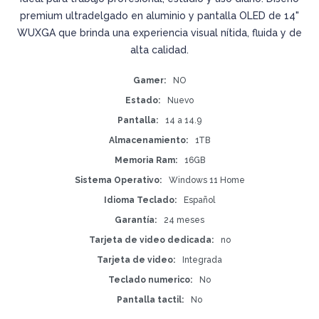
premium ultradelgado en aluminio y pantalla OLED de 14"
WUXGA que brinda una experiencia visual nítida, fluida y de
alta calidad.
Gamer
NO
Estado
Nuevo
Pantalla
14 a 14.9
Almacenamiento
1TB
Memoria Ram
16GB
Sistema Operativo
Windows 11 Home
Idioma Teclado
Español
Garantía
24 meses
Tarjeta de video dedicada
no
Tarjeta de video
Integrada
Teclado numerico
No
Pantalla tactil
No