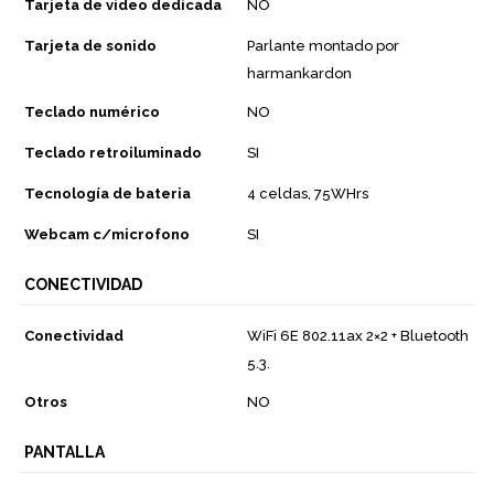
Tarjeta de video dedicada
NO
Tarjeta de sonido
Parlante montado por
harmankardon
Teclado numérico
NO
Teclado retroiluminado
SI
Tecnología de bateria
4 celdas, 75WHrs
Webcam c/microfono
SI
CONECTIVIDAD
Conectividad
WiFi 6E 802.11ax 2×2 + Bluetooth
5.3.
Otros
NO
PANTALLA