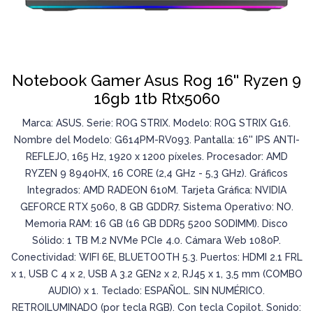
Notebook Gamer Asus Rog 16'' Ryzen 9
16gb 1tb Rtx5060
Marca: ASUS. Serie: ROG STRIX. Modelo: ROG STRIX G16.
Nombre del Modelo: G614PM-RV093. Pantalla: 16'' IPS ANTI-
REFLEJO, 165 Hz, 1920 x 1200 píxeles. Procesador: AMD
RYZEN 9 8940HX, 16 CORE (2,4 GHz - 5,3 GHz). Gráficos
Integrados: AMD RADEON 610M. Tarjeta Gráfica: NVIDIA
GEFORCE RTX 5060, 8 GB GDDR7. Sistema Operativo: NO.
Memoria RAM: 16 GB (16 GB DDR5 5200 SODIMM). Disco
Sólido: 1 TB M.2 NVMe PCIe 4.0. Cámara Web 1080P.
Conectividad: WIFI 6E, BLUETOOTH 5.3. Puertos: HDMI 2.1 FRL
x 1, USB C 4 x 2, USB A 3.2 GEN2 x 2, RJ45 x 1, 3,5 mm (COMBO
AUDIO) x 1. Teclado: ESPAÑOL. SIN NUMÉRICO.
RETROILUMINADO (por tecla RGB). Con tecla Copilot. Sonido: