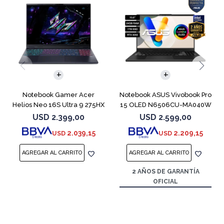
COMPARAR
COMPARAR
Notebook Gamer Acer
Notebook ASUS Vivobook Pro
Helios Neo 16S Ultra 9 275HX
15 OLED N6506CU-MA040W
1TB 5060
RTX 4050
USD
2.399,00
USD
2.599,00
2.039,15
2.209,15
USD
USD
2 AÑOS DE GARANTÍA
OFICIAL