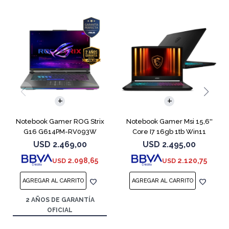
COMPARAR
COMPARAR
Notebook Gamer ROG Strix
Notebook Gamer Msi 15,6''
G16 G614PM-RV093W
Core I7 16gb 1tb Win11
Ryzen 9 8940HX 1T
Rtx5070
USD
2.469,00
USD
2.495,00
2.098,65
2.120,75
USD
USD
2 AÑOS DE GARANTÍA
OFICIAL