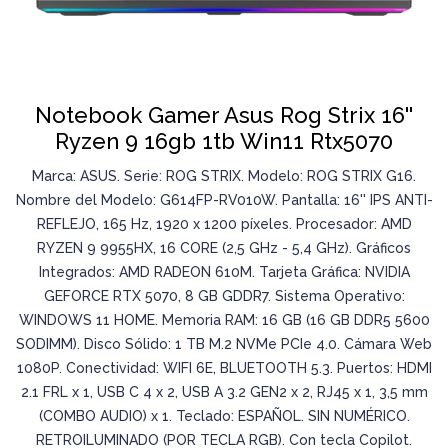
Notebook Gamer Asus Rog Strix 16''
Ryzen 9 16gb 1tb Win11 Rtx5070
Marca: ASUS. Serie: ROG STRIX. Modelo: ROG STRIX G16.
Nombre del Modelo: G614FP-RV010W. Pantalla: 16'' IPS ANTI-
REFLEJO, 165 Hz, 1920 x 1200 píxeles. Procesador: AMD
RYZEN 9 9955HX, 16 CORE (2,5 GHz - 5,4 GHz). Gráficos
Integrados: AMD RADEON 610M. Tarjeta Gráfica: NVIDIA
GEFORCE RTX 5070, 8 GB GDDR7. Sistema Operativo:
WINDOWS 11 HOME. Memoria RAM: 16 GB (16 GB DDR5 5600
SODIMM). Disco Sólido: 1 TB M.2 NVMe PCIe 4.0. Cámara Web
1080P. Conectividad: WIFI 6E, BLUETOOTH 5.3. Puertos: HDMI
2.1 FRL x 1, USB C 4 x 2, USB A 3.2 GEN2 x 2, RJ45 x 1, 3,5 mm
(COMBO AUDIO) x 1. Teclado: ESPAÑOL. SIN NUMÉRICO.
RETROILUMINADO (POR TECLA RGB). Con tecla Copilot.