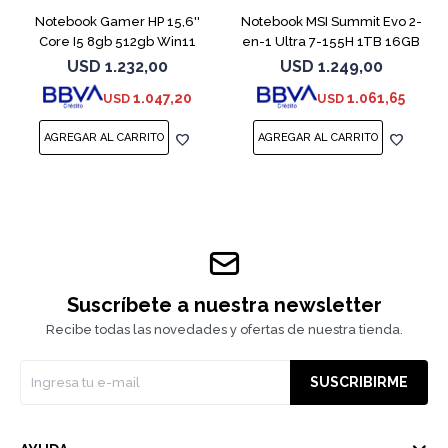
Notebook Gamer HP 15,6''
Notebook MSI Summit Evo 2-
Core I5 8gb 512gb Win11
en-1 Ultra 7-155H 1TB 16GB
Rtx3050
Touch
USD
1.232,00
USD
1.249,00
1.047,20
1.061,65
USD
USD
Suscríbete a nuestra newsletter
Recibe todas las novedades y ofertas de nuestra tienda.
SUSCRIBIRME