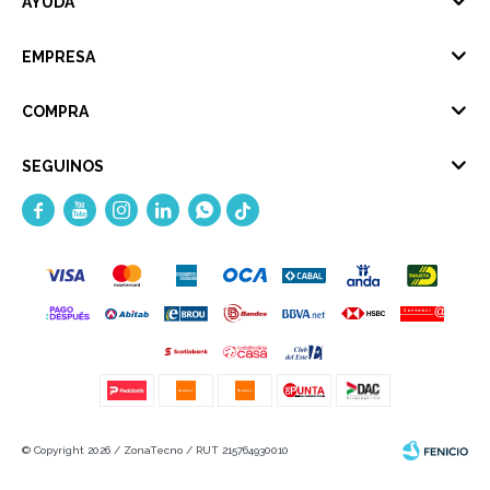
AYUDA
EMPRESA
COMPRA
SEGUINOS





© Copyright 2026 / ZonaTecno / RUT 215764930010