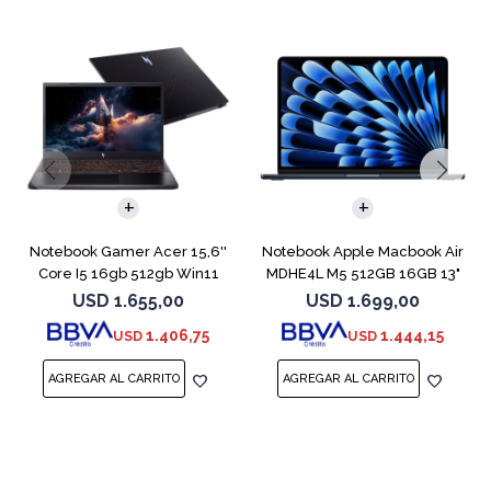
COMPARAR
COMPARAR
Notebook Gamer Acer 15,6''
Notebook Apple Macbook Air
Core I5 16gb 512gb Win11
MDHE4L M5 512GB 16GB 13"
Rtx5050
Midnight
USD
1.655,00
USD
1.699,00
1.406,75
1.444,15
USD
USD