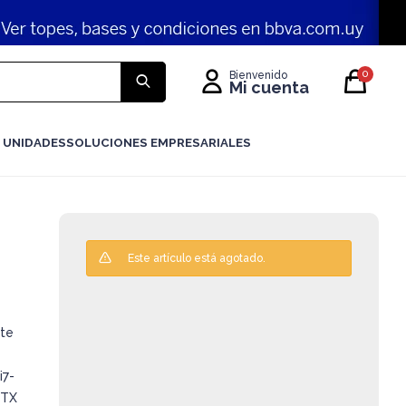
0
 UNIDADES
SOLUCIONES EMPRESARIALES
Este artículo está agotado.
te
i7-
RTX