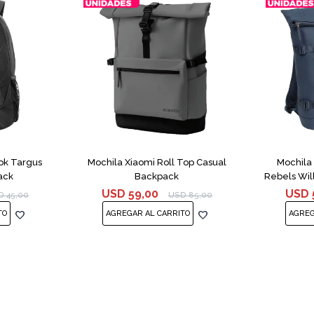
ok Targus
Mochila Xiaomi Roll Top Casual
Mochila
ack
Backpack
Rebels Wil
USD
59,00
USD
D
45,00
USD
85,00