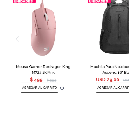
Mouse Gamer Redragon King
Mochila Para Notebo
M724 1K Pink
Ascend 16" Bl
$
499
USD
29,00
$
599
US