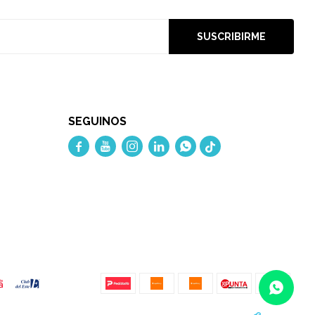
SUSCRIBIRME
SEGUINOS




