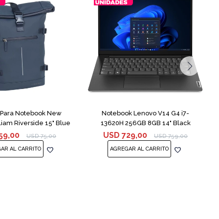
COMPARAR
 Para Notebook New
Notebook Lenovo V14 G4 i7-
liam Riverside 15" Blue
13620H 256GB 8GB 14" Black
59,00
USD
729,00
USD
75,00
USD
759,00