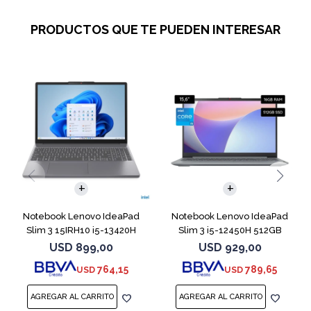
PRODUCTOS QUE TE PUEDEN INTERESAR
COMPARAR
COMPARAR
Notebook Lenovo IdeaPad
Notebook Lenovo IdeaPad
Slim 3 15IRH10 i5-13420H
Slim 3 i5-12450H 512GB
512GB 8GB G
16GB 15.6"
USD
899,00
USD
929,00
764,15
789,65
USD
USD