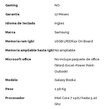
Gaming
NO
Garantía
12 Meses
Idioma de teclado
Ingles
Marca
Samsung
Memoria ram (gb)
16GB LPDDR4x On Board
Memoria ampliable hasta (gb)
No ampliable
Microsoft office
No incluye paquete de office
(Word-Excel-Power Point-
Outlook)
Modelo
Galaxy Book4
Peso
1.56 Kg
Procesador
Intel Core 7 150U hasta 5.40
Ghz