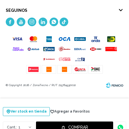
SEGUINOS





© Copyright 2026 / ZonaTecno / RUT 215764930010
Ver stock en tienda
Fenicio
1
COMPRAR