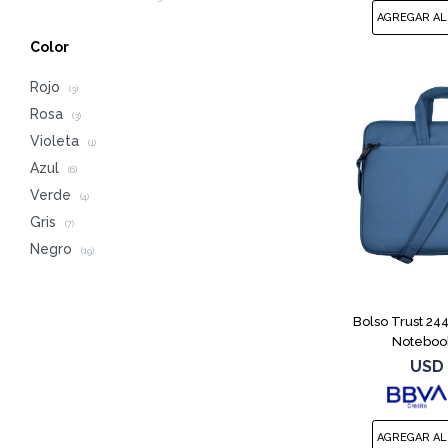
Color
Rojo
(3)
Rosa
(3)
Violeta
(1)
Azul
(6)
Verde
(4)
Gris
(7)
Negro
(19)
Bolso Trust 24
Notebook
USD