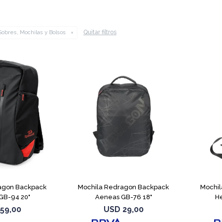
Quitar filtros
Sobres, Mochilas y Bolsos
agon Backpack
Mochila Redragon Backpack
Mochil
 GB-94 20"
Aeneas GB-76 18"
He
59,00
USD
29,00