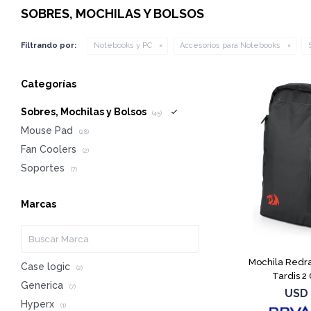
SOBRES, MOCHILAS Y BOLSOS
Filtrando por:
Notebooks y PC
Accesorios para Notebooks
Categorías
Sobres, Mochilas y Bolsos
(45)
Mouse Pad
(28)
Fan Coolers
(2)
Soportes
(7)
Marcas
Mochila Redr
Case logic
(2)
Tardis 2
Generica
(7)
USD
Hyperx
(1)