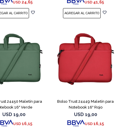
24,65
41,65
USD
USD
rust 24450 Maletín para
Bolso Trust 24449 Maletín para
tebook 16" Verde
Notebook 16" Rojo
USD
19,00
USD
19,00
16,15
16,15
USD
USD