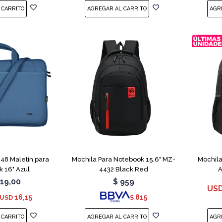
448 Maletín para
Mochila Para Notebook 15.6" MZ-
Mochila
 16" Azul
4432 Black Red
A
19,00
$
959
US
16,15
815
USD
$