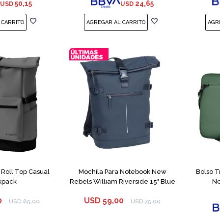
50,15
24,65
USD
USD
 Roll Top Casual
Mochila Para Notebook New
Bolso T
kpack
Rebels William Riverside 15" Blue
No
0
USD
59,00
USD
85,00
USD
75,00