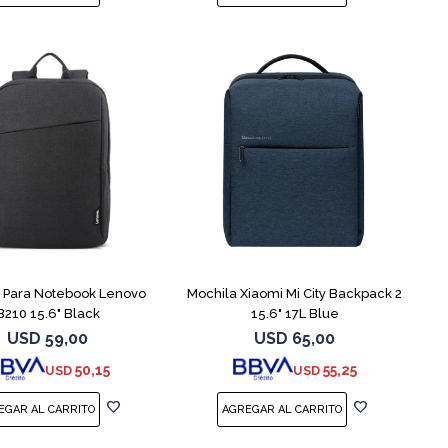
 Para Notebook Lenovo
Mochila Xiaomi Mi City Backpack 2
B210 15.6" Black
15.6" 17L Blue
USD
59,00
USD
65,00
50,15
55,25
USD
USD