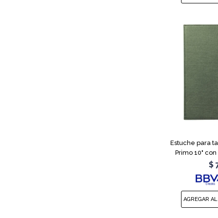
Estuche para ta
Primo 10" con
$