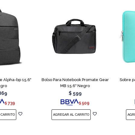
e Alpha-bp 15.6"
Bolso Para Notebook Promate Gear
Sobre p
gro
MB 15.6" Negro
869
$
599
739
509
$
$