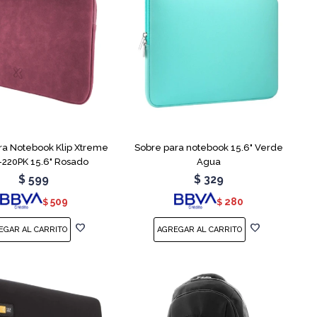
ra Notebook Klip Xtreme
Sobre para notebook 15.6" Verde
220PK 15.6" Rosado
Agua
$
599
$
329
509
280
$
$