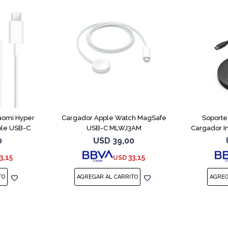
aomi Hyper
Cargador Apple Watch MagSafe
Soporte
ble USB-C
USB-C MLWJ3AM
Cargador I
0
USD
39,00
3,15
33,15
USD