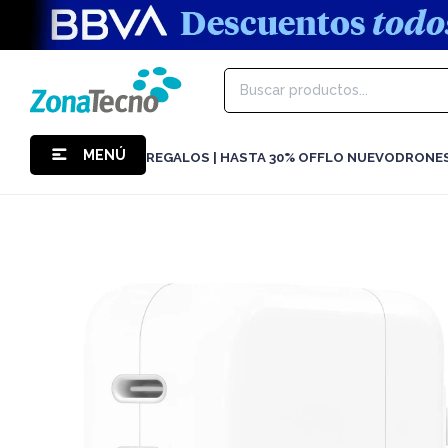
MENÚ
REGALOS | HASTA 30% OFF
LO NUEVO
DRONE