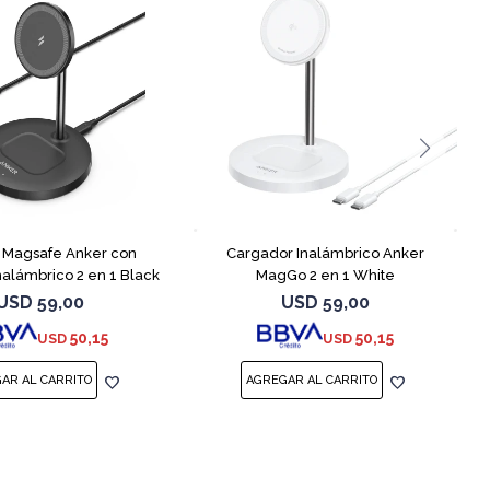
 Magsafe Anker con
Cargador Inalámbrico Anker
nalámbrico 2 en 1 Black
MagGo 2 en 1 White
USD
59,00
USD
59,00
50,15
50,15
USD
USD