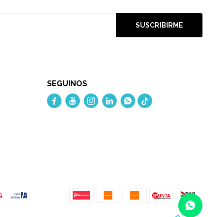
SUSCRIBIRME
SEGUINOS




