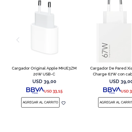
Cargador Original Apple MHJE3ZM
Cargador De Pared Xi
20W USB-C
Charge 67W con ca
USD
39,00
USD
39,0
33,15
3
USD
USD