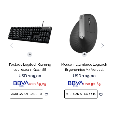
Teclado Logitech Gaming
Mouse Inalambrico Logitech
920-010433 G413 SE
Ergonómico Mx Vertical
Retroiluminado
Negro
USD
105,00
USD
109,00
89,25
92,65
USD
USD