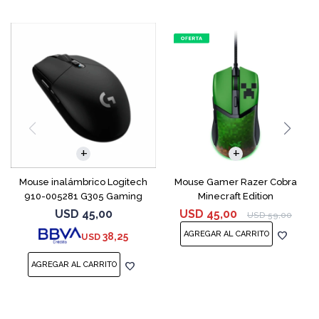
Mouse inalámbrico Logitech
Mouse Gamer Razer Cobra
910-005281 G305 Gaming
Minecraft Edition
Black
USD
45,00
USD
45,00
USD
59,00
38,25
USD