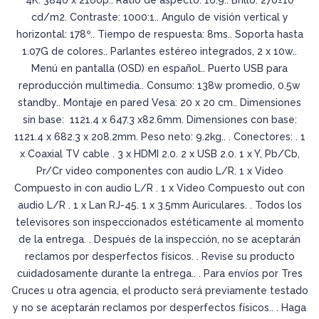
cd/m2. Contraste: 1000:1.. Angulo de visión vertical y
horizontal: 178º.. Tiempo de respuesta: 8ms.. Soporta hasta
1.07G de colores.. Parlantes estéreo integrados, 2 x 10w..
Menú en pantalla (OSD) en español.. Puerto USB para
reproducción multimedia.. Consumo: 138w promedio, 0.5w
standby.. Montaje en pared Vesa: 20 x 20 cm.. Dimensiones
sin base: 1121.4 x 647.3 x82.6mm. Dimensiones con base:
1121.4 x 682.3 x 208.2mm. Peso neto: 9.2kg.. . Conectores: . 1
x Coaxial TV cable . 3 x HDMI 2.0. 2 x USB 2.0. 1 x Y, Pb/Cb,
Pr/Cr video componentes con audio L/R. 1 x Video
Compuesto in con audio L/R . 1 x Video Compuesto out con
audio L/R . 1 x Lan RJ-45. 1 x 3.5mm Auriculares. . Todos los
televisores son inspeccionados estéticamente al momento
de la entrega. . Después de la inspección, no se aceptarán
reclamos por desperfectos físicos. . Revise su producto
cuidadosamente durante la entrega.. . Para envíos por Tres
Cruces u otra agencia, el producto será previamente testado
y no se aceptarán reclamos por desperfectos físicos.. . Haga