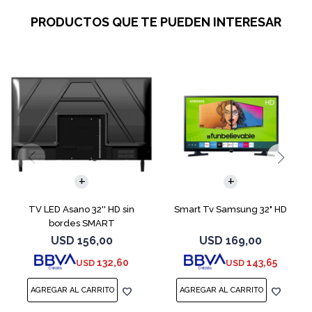
PRODUCTOS QUE TE PUEDEN INTERESAR
TV LED Asano 32'' HD sin
Smart Tv Samsung 32" HD
bordes SMART
USD
156,00
USD
169,00
132,60
143,65
USD
USD