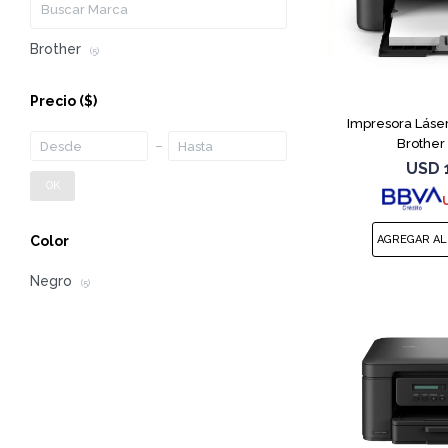
Brother
(5)
Precio
($)
Impresora Láse
Brother
USD
OK
Color
Negro
(5)