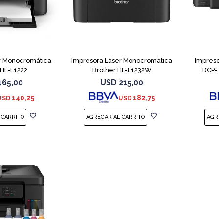
r Monocromática
Impresora Láser Monocromática
Impreso
 HL-L1222
Brother HL-L1232W
DCP-
165,00
USD
215,00
140,25
182,75
USD
USD