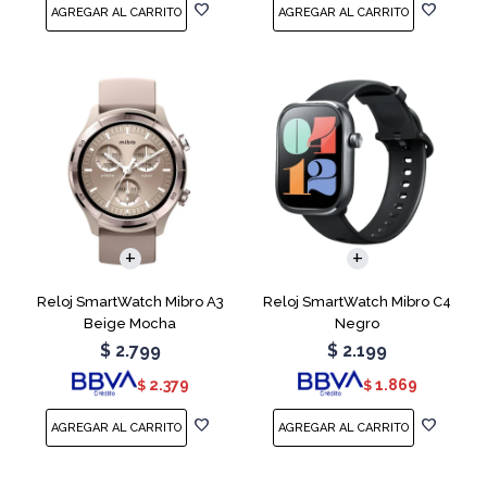
Reloj SmartWatch Mibro A3
Reloj SmartWatch Mibro C4
Beige Mocha
Negro
$
2.799
$
2.199
2.379
1.869
$
$