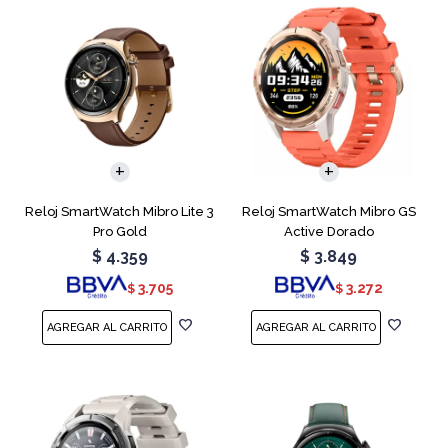
Reloj SmartWatch Mibro Lite 3
Reloj SmartWatch Mibro GS
Pro Gold
Active Dorado
$
4.359
$
3.849
3.705
3.272
$
$