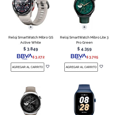
Reloj SmartWatch Mibro GS
Reloj SmartWatch Mibro Lite 3
Active White
Pro Green
$
3.849
$
4.359
3.272
3.705
$
$