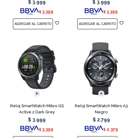
$
3.999
$
3.999
3.399
3.399
$
$
Reloj SmartWatch Mibro GS
Reloj SmartWatch Mibro A3
Active 2 Dark Grey
Negro
$
3.999
$
2.799
3.399
2.379
$
$