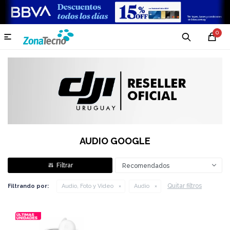
0

AUDIO GOOGLE
Recomendados
Quitar filtros
Filtrando por:
Audio, Foto y Video
Audio