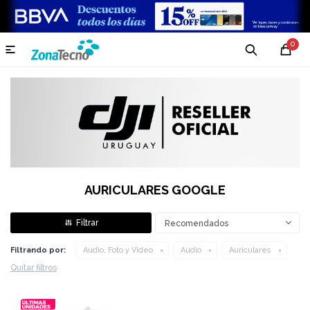
0

AURICULARES GOOGLE
Recomendados
Filtrando por:
Audio, Foto y Video
Audio
Auriculares
Quitar filtros