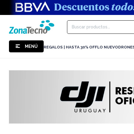
MENÚ
REGALOS | HASTA 30% OFF
LO NUEVO
DRONE