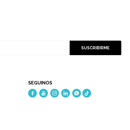
SUSCRIBIRME
SEGUINOS




