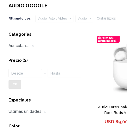
AUDIO GOOGLE
Quitar filtros
Filtrando por:
Audio, Foto y Video
Audio
Categorías
Auriculares
(1)
Precio
($)
OK
Especiales
Auriculares Ina
Últimas unidades
Pixel Buds A
(1)
USD
89,0
Color