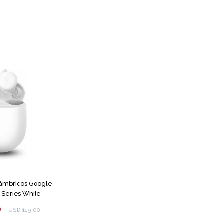
lámbricos Google
-Series White
0
USD
119,00