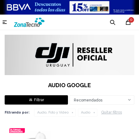
0

AUDIO GOOGLE
Recomendados
Quitar filtros
Filtrando por:
Audio, Foto y Video
Audio