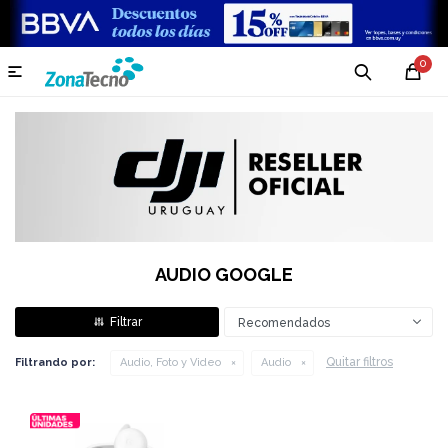
0

AUDIO GOOGLE
Recomendados
Quitar filtros
Filtrando por:
Audio, Foto y Video
Audio