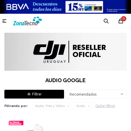
0

AUDIO GOOGLE
Recomendados
Quitar filtros
Filtrando por:
Audio, Foto y Video
Audio