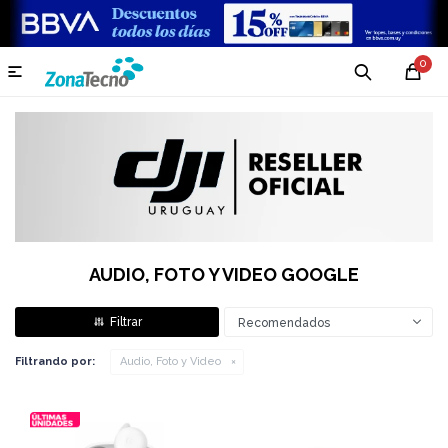
0

AUDIO, FOTO Y VIDEO GOOGLE
Recomendados
Filtrando por:
Audio, Foto y Video