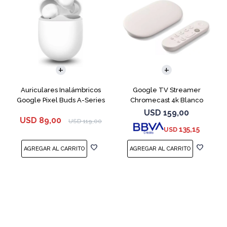
Auriculares Inalámbricos
Google TV Streamer
Google Pixel Buds A-Series
Chromecast 4k Blanco
White
USD
159,00
USD
89,00
USD
119,00
135,15
USD