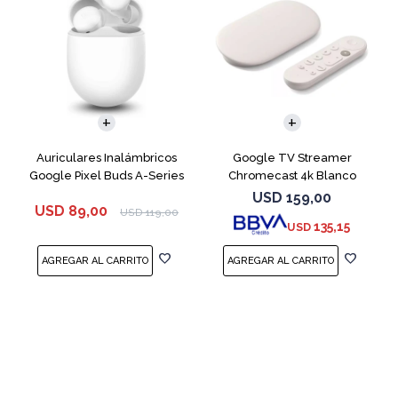
Auriculares Inalámbricos
Google TV Streamer
Google Pixel Buds A-Series
Chromecast 4k Blanco
White
USD
159,00
USD
89,00
USD
119,00
135,15
USD