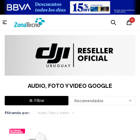
0

AUDIO, FOTO Y VIDEO GOOGLE
Recomendados
Filtrando por:
Audio, Foto y Video