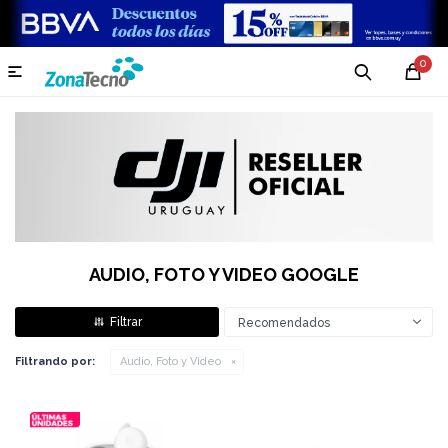
0

AUDIO, FOTO Y VIDEO GOOGLE
Recomendados
Filtrando por:
Audio, Foto y Video