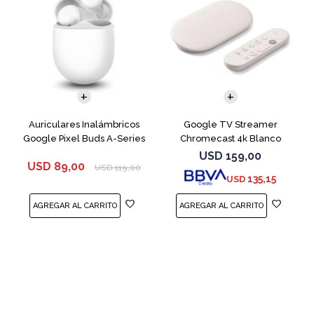
Auriculares Inalámbricos
Google TV Streamer
Google Pixel Buds A-Series
Chromecast 4k Blanco
White
USD
159,00
USD
89,00
USD
119,00
135,15
USD