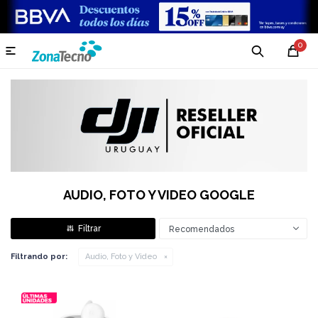
0

AUDIO, FOTO Y VIDEO GOOGLE
Recomendados
Filtrando por:
Audio, Foto y Video