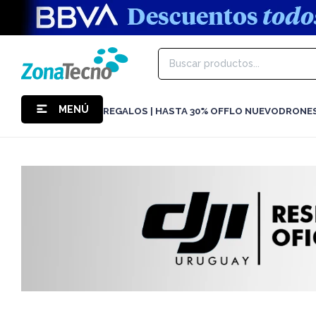
MENÚ
REGALOS | HASTA 30% OFF
LO NUEVO
DRONE