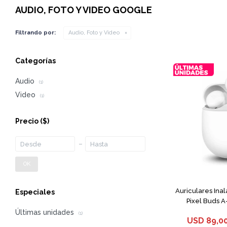
AUDIO, FOTO Y VIDEO GOOGLE
Filtrando por:
Audio, Foto y Video
Categorías
Audio
(1)
Video
(1)
Precio
($)
OK
Auriculares Ina
Especiales
Pixel Buds A
Últimas unidades
(1)
USD
89,0