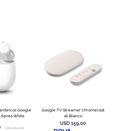
lámbricos Google
Google TV Streamer Chromecast
-Series White
4k Blanco
USD
159,00
0
USD
119,00