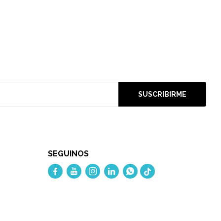
SUSCRIBIRME
SEGUINOS




