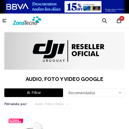
0

AUDIO, FOTO Y VIDEO GOOGLE
Recomendados
Filtrando por:
Audio, Foto y Video