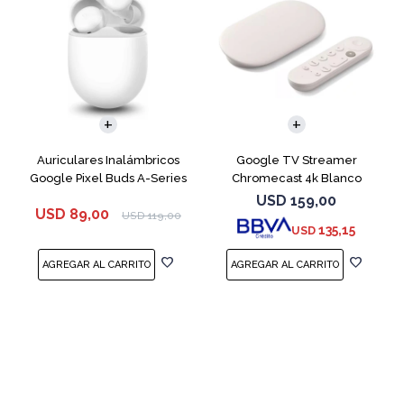
Auriculares Inalámbricos
Google TV Streamer
Google Pixel Buds A-Series
Chromecast 4k Blanco
White
USD
159,00
USD
89,00
USD
119,00
135,15
USD