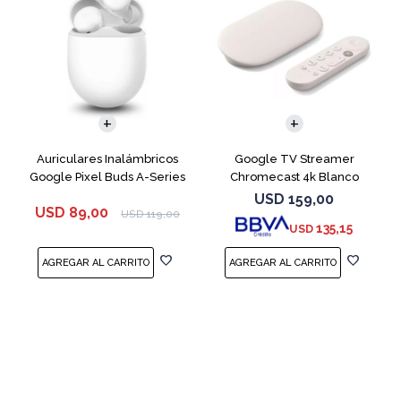
Auriculares Inalámbricos
Google TV Streamer
Google Pixel Buds A-Series
Chromecast 4k Blanco
White
USD
159,00
USD
89,00
USD
119,00
135,15
USD