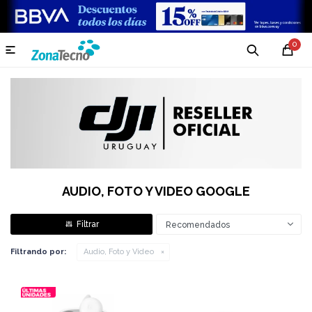
0

AUDIO, FOTO Y VIDEO GOOGLE
Recomendados
Filtrando por:
Audio, Foto y Video