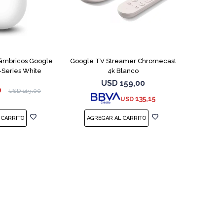
lámbricos Google
Google TV Streamer Chromecast
-Series White
4k Blanco
USD
159,00
0
USD
119,00
135,15
USD