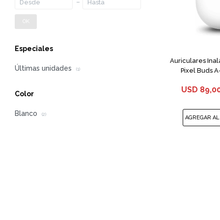
OK
Especiales
Auriculares Ina
Últimas unidades
Pixel Buds A
(1)
USD
89,0
Color
Blanco
(2)