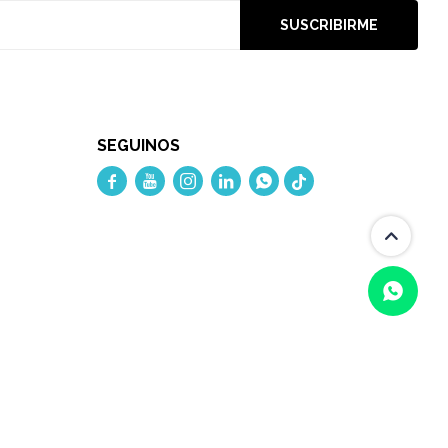
SUSCRIBIRME
SEGUINOS




