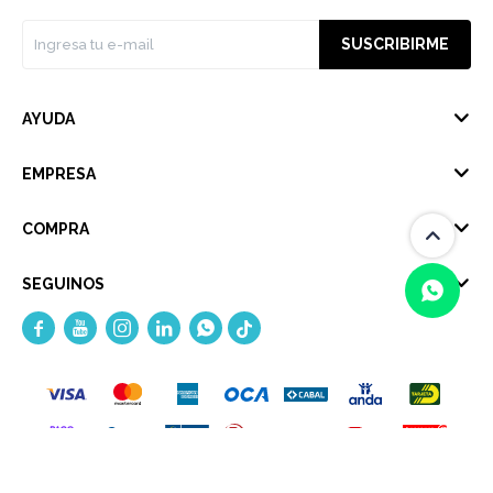
SUSCRIBIRME
AYUDA
EMPRESA
COMPRA
SEGUINOS





(0/4)