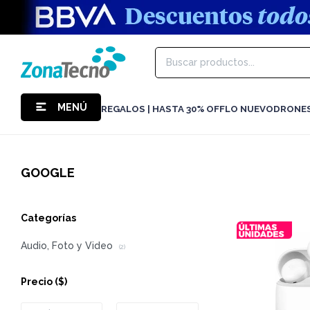
MENÚ
REGALOS | HASTA 30% OFF
LO NUEVO
DRONE
GOOGLE
Categorías
Audio, Foto y Video
(2)
Precio
($)