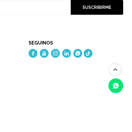
SUSCRIBIRME
SEGUINOS




