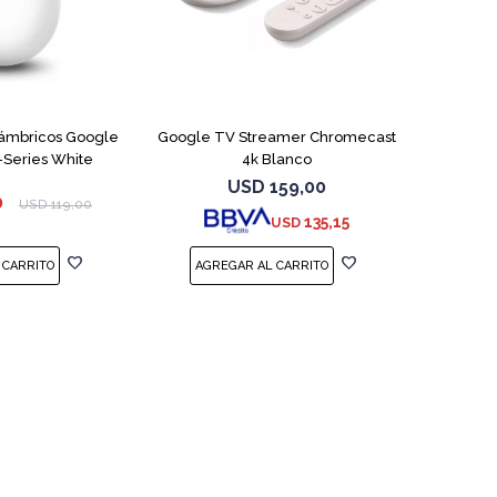
lámbricos Google
Google TV Streamer Chromecast
-Series White
4k Blanco
USD
159,00
0
USD
119,00
135,15
USD