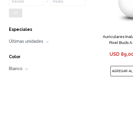
OK
Especiales
Auriculares Ina
Últimas unidades
Pixel Buds A
(1)
USD
89,0
Color
Blanco
(2)