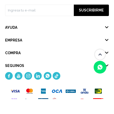
SUSCRIBIRME
AYUDA
EMPRESA
COMPRA
SEGUINOS





(0/4)