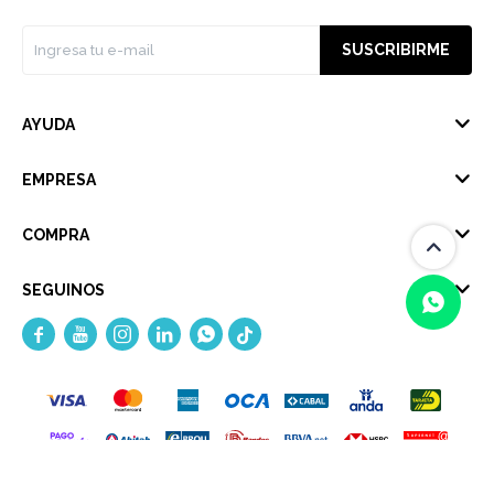
SUSCRIBIRME
AYUDA
EMPRESA
COMPRA
SEGUINOS





(0/4)