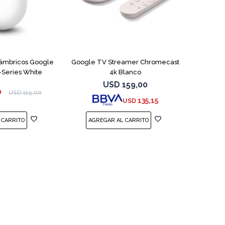
lámbricos Google
Google TV Streamer Chromecast
-Series White
4k Blanco
USD
159,00
0
USD
119,00
135,15
USD