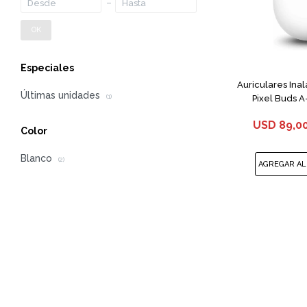
OK
Especiales
Auriculares Ina
Últimas unidades
Pixel Buds A
(1)
USD
89,0
Color
Blanco
(2)