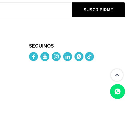
SUSCRIBIRME
SEGUINOS




