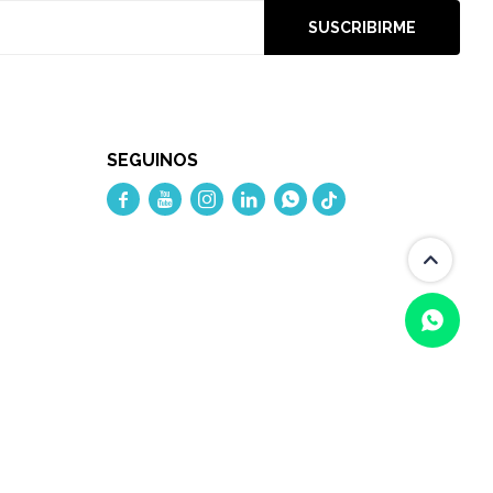
SUSCRIBIRME
SEGUINOS




