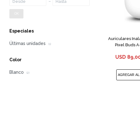
OK
Especiales
Auriculares Ina
Últimas unidades
Pixel Buds A
(1)
USD
89,0
Color
Blanco
(2)