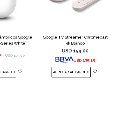
lámbricos Google
Google TV Streamer Chromecast
-Series White
4k Blanco
USD
159,00
0
USD
119,00
135,15
USD