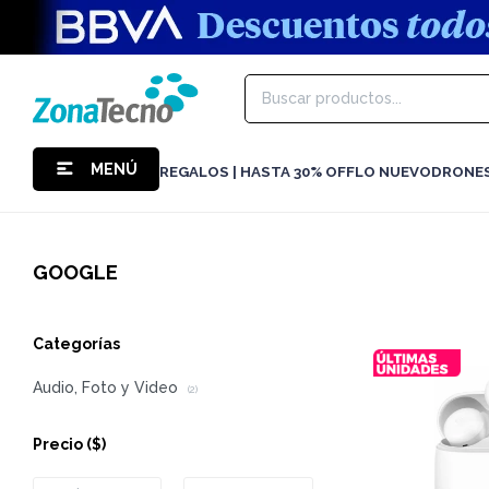
MENÚ
REGALOS | HASTA 30% OFF
LO NUEVO
DRONE
GOOGLE
Categorías
Audio, Foto y Video
(2)
Precio
($)