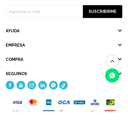
SUSCRIBIRME
AYUDA
EMPRESA
COMPRA
SEGUINOS





(0/4)