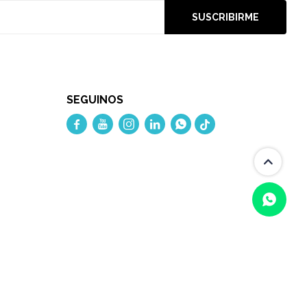
SUSCRIBIRME
SEGUINOS




