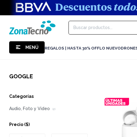
MENÚ
REGALOS | HASTA 30% OFF
LO NUEVO
DRONE
GOOGLE
Categorías
Audio, Foto y Video
(2)
Precio
($)