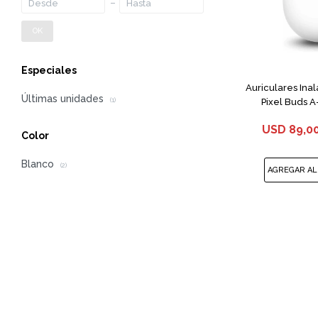
OK
Especiales
Auriculares Ina
Últimas unidades
Pixel Buds A
(1)
USD
89,0
Color
Blanco
(2)