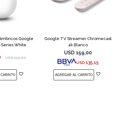
lámbricos Google
Google TV Streamer Chromecast
-Series White
4k Blanco
USD
159,00
0
USD
119,00
135,15
USD