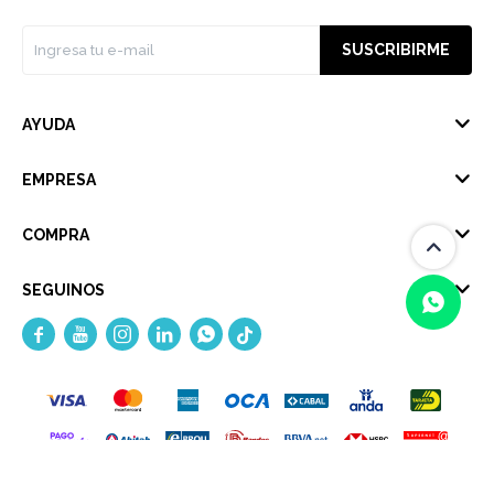
SUSCRIBIRME
AYUDA
EMPRESA
COMPRA
SEGUINOS





(0/4)