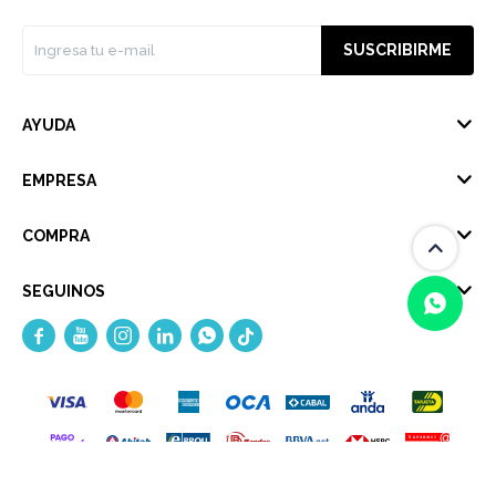
SUSCRIBIRME
AYUDA
EMPRESA
COMPRA
SEGUINOS





(0/4)