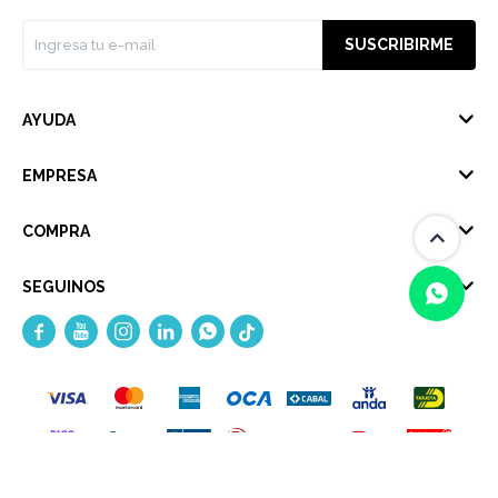
SUSCRIBIRME
AYUDA
EMPRESA
COMPRA
SEGUINOS





(0/4)